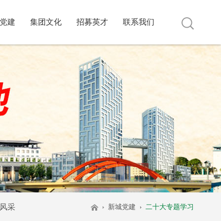
党建
集团文化
招募英才
联系我们
风采
新城党建
二十大专题学习