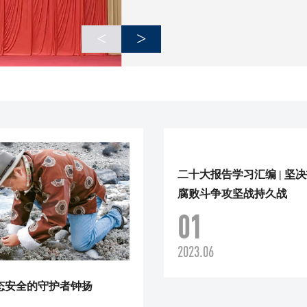
<
>
二十大报告学习汇编 | 坚
腐败斗争攻坚战持久战
01
2023.06
态安全的守护者钟扬