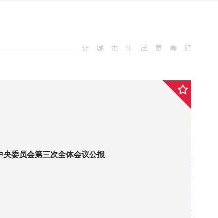
中央委员会第三次全体会议公报