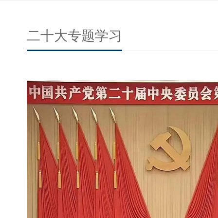
二十大专题学习