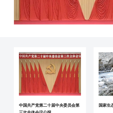
中国共产党第二十届中央委员会第
国家生
三次全体会议公报