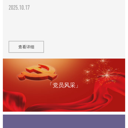
2025.10.17
查看详细
「党员风采」