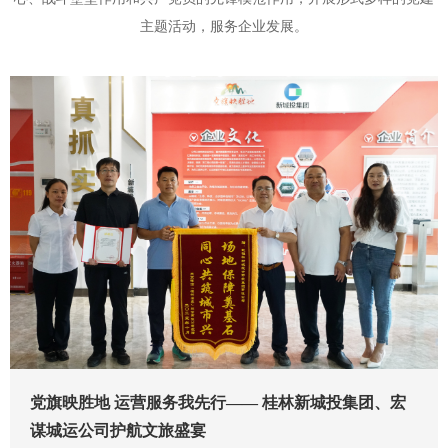
主题活动，服务企业发展。
党旗映胜地 运营服务我先行—— 桂林新城投集团、宏
谋城运公司护航文旅盛宴