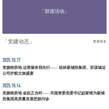
「群团活动」
「党建动态」
查看更多
2025.10.17
党旗映胜地 运营服务我先行—— 桂林新城投集团、宏谋城运
公司护航文旅盛宴
2025.10.14
党旗映胜地 奋起正当时——市国资委党委书记赵家维为新城
投集团高质量发展把脉问诊