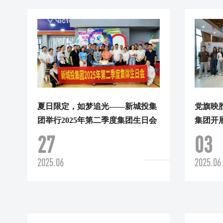
夏日限定，如梦追光——新城投集
党旗映
团举行2025年第二季度集团生日会
集团开展
廉爱‘童
27
03
双节活
2025.06
2025.06