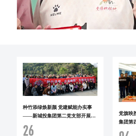
种竹添绿焕新颜 党建赋能办实事
党旗映
——新城投集团第二党支部开展主
集团第
题党日活动
26
趴”圆