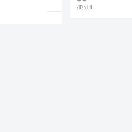
2025.08