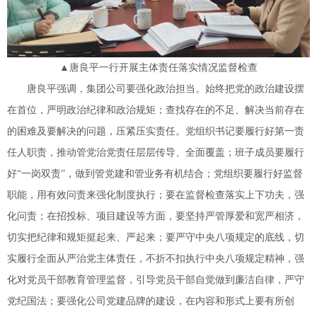
▲唐良平一行开展主体责任落实情况监督检查
唐良平强调，集团公司要强化政治担当。始终把党的政治建设摆
在首位，严明政治纪律和政治规矩；查找存在的不足、解决当前存在
的困难及要解决的问题，压紧压实责任。党组织书记要履行好第一责
任人职责，推动管党治党责任层层传导、全面覆盖；班子成员要履行
好“一岗双责”，做到管党建和管业务有机结合；党组织要履行好监督
职能，用有效问责来强化制度执行；要在监督检查落实上下功夫，强
化问责；在招投标、项目建设等方面，要坚持严管厚爱和宽严相济，
切实把纪律和规矩挺起来、严起来；要严守中央八项规定的底线，切
实履行全面从严治党主体责任，不折不扣执行中央八项规定精神，强
化对党员干部教育管理监督，引导党员干部自觉做到廉洁自律，严守
党纪国法；要强化公司党建品牌的建设，在内容和形式上要有所创