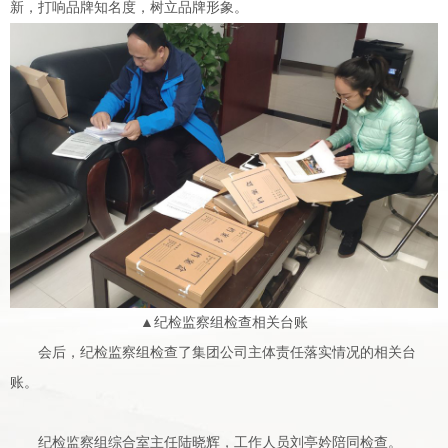
新，打响品牌知名度，树立品牌形象。
▲纪检监察组检查相关台账
会后，纪检监察组检查了集团公司主体责任落实情况的相关台
账。
纪检监察组综合室主任陆晓辉，工作人员刘亭妗陪同检查。