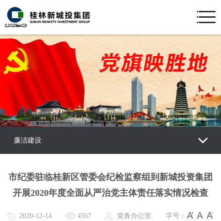
廉洁建设
市纪委驻临桂新区管委会纪检监察组到新城投资集团
开展2020年度全面从严治党主体责任落实情况检查
2020-12-14
4567
党务办公室
字号：