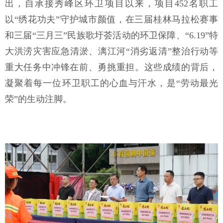
出，自承接秀峰区环卫项目以来，项目452名职工
以“绣花功夫”守护城市颜值，在三届桂林马拉松赛事
和三届“三月三”民族歌圩荟活动的环卫保障、“6.19”特
大洪涝灾害应急清淤、漓江河“消劣返清”整治行动等
重大任务中冲锋在前、勇挑重担。这些成绩的背后，
凝聚着每一位环卫职工的心血与汗水，是“劳动最光
荣”的生动注脚。